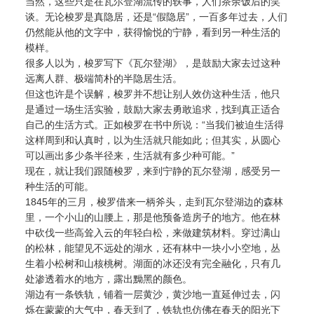
当然，这些只是在瓦尔登湖流传的轶事，人们茶余饭后的笑
谈。无论梭罗是真隐居，还是“假隐居”，一百多年过去，人们
仍然能从他的文字中，获得愉悦的宁静，看到另一种生活的
模样。
很多人以为，梭罗写下《瓦尔登湖》，是鼓励大家去过这种
远离人群、极端简朴的半隐居生活。
但这也许是个误解，梭罗并不想让别人效仿这种生活，他只
是通过一场生活实验，鼓励大家去勇敢追求，找到真正适合
自己的生活方式。正如梭罗在书中所说：“当我们被迫生活得
这样周到和认真时，以为生活就只能如此；但其实，从圆心
可以画出多少条半径来，生活就有多少种可能。”
现在，就让我们跟随梭罗，来到宁静的瓦尔登湖，感受另一
种生活的可能。
1845年的三月，梭罗借来一柄斧头，走到瓦尔登湖边的森林
里，一个小山的山腰上，那是他预备造房子的地方。他在林
中砍伐一些高耸入云的年轻白松，来做建筑材料。穿过满山
的松林，能望见不远处的湖水，还有林中一块小小空地，丛
生着小松树和山核桃树。湖面的冰还没有完全融化，只有几
处渗透着水的地方，露出黝黑的颜色。
湖边有一条铁轨，铺着一层黄沙，黄沙地一直延伸过去，闪
烁在蒙蒙的大气中，春天到了，铁轨也仿佛在春天的阳光下