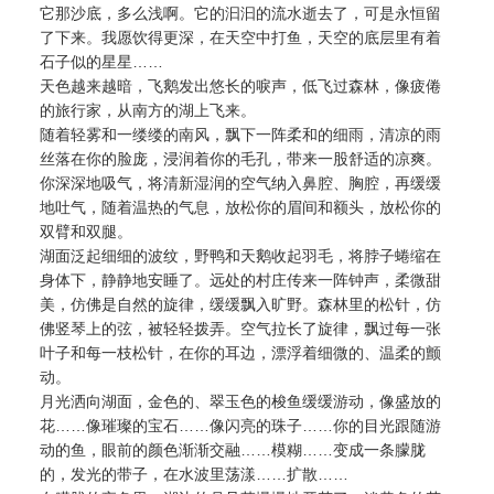
它那沙底，多么浅啊。它的汩汩的流水逝去了，可是永恒留
了下来。我愿饮得更深，在天空中打鱼，天空的底层里有着
石子似的星星……
天色越来越暗，飞鹅发出悠长的唳声，低飞过森林，像疲倦
的旅行家，从南方的湖上飞来。
随着轻雾和一缕缕的南风，飘下一阵柔和的细雨，清凉的雨
丝落在你的脸庞，浸润着你的毛孔，带来一股舒适的凉爽。
你深深地吸气，将清新湿润的空气纳入鼻腔、胸腔，再缓缓
地吐气，随着温热的气息，放松你的眉间和额头，放松你的
双臂和双腿。
湖面泛起细细的波纹，野鸭和天鹅收起羽毛，将脖子蜷缩在
身体下，静静地安睡了。远处的村庄传来一阵钟声，柔微甜
美，仿佛是自然的旋律，缓缓飘入旷野。森林里的松针，仿
佛竖琴上的弦，被轻轻拨弄。空气拉长了旋律，飘过每一张
叶子和每一枝松针，在你的耳边，漂浮着细微的、温柔的颤
动。
月光洒向湖面，金色的、翠玉色的梭鱼缓缓游动，像盛放的
花……像璀璨的宝石……像闪亮的珠子……你的目光跟随游
动的鱼，眼前的颜色渐渐交融……模糊……变成一条朦胧
的，发光的带子，在水波里荡漾……扩散……