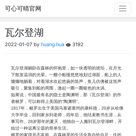
可心可晴官网
瓦尔登湖
2022-01-07
by
huang.hua
3192
瓦尔登湖躺卧在森林的怀抱里，如一块透明的琥珀，在月光
下散发温润的光晕。一艘小船慢悠悠地划过湖面，船上的人
慵懒地躺着，对着湖水吹起悠扬的笛声，鱼儿仿佛被这笛声
吸引，聚集到船的周围，激起一圈一圈银色的水涡。
如果说，中国最有名的隐士是陶渊明，那《瓦尔登湖》的作
者梭罗，可以称得上美国的“陶渊明”。
1817年，梭罗出生于美国马塞诸塞州的康科德，20岁从哈佛
大学毕业，回到家乡到老师，四年后，他结束教书生涯，从
事写作。28岁那年的夏天，他独自一人搬到瓦尔登湖畔，开
始过一种远离尘嚣的简单生活。
梭罗的家境并不富裕，在森林里的生活全靠自给自足：住的