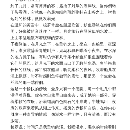
到了九月，常有薄薄的雾，遮掩了对岸的湖岸线。当你倒转
了头看湖，它就像一条最精细的薄纱张挂在山谷之上，衬着
远处的松林，微微发着光。
在温和的黄昏中，梭罗常坐在船里吹笛，鲈鱼游泳在你们四
周，好像被笛音迷住了一样。月光旅行在琴弦似的水波上，
上面零乱地散布着破碎的森林。
子夜降临，在月光之下，在垂钓之上，坐在一条船里，夜深
后，湖滨震荡着青蛙叫声，枭鸟和狐狸唱着小夜曲。在水深
的地方抛了锚，有时仿佛有几千条小鲈鱼和银鱼围绕着你，
它们的尾巴，给月光下的水面点出了无数的水涡。鱼竿拖着
长长的丝线，你半躺在船里，听凭柔和的夜风，吹着船儿在
湖上飘荡，时不时感到鱼竿微弱的震动，那是另一个生命在
丝线的那一端徘徊。
这是一个愉快的傍晚，全身只有一个感觉，每一个毛孔中都
浸润着喜悦。你在大自然里自由来去，成了她的一部分。穿
着柔软的衣服，沿着铺满白色圆石的湖岸走，牛蛙鸣叫，夜
鹰的歌声乘着风从湖上传来。摇曳的赤杨和白杨，在你内心
引发一种奇异的情感，像湖水一样宁静，只有涟漪，而没有
激荡。
梭罗说：时间只是我垂钓的溪。我喝溪水，喝水的时候看到