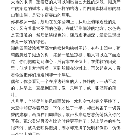
大地的眼睛，望着它的人可以测出自己天性的深浅。湖所产
生的湖边的树木，是睫毛一样的镶边，而四周森林蓊郁的群
山和山崖，是它浓密突出的眉毛。
你和梭罗一起，划船在瓦尔登湖上，从船上俯瞰近处的湖
水，又有着非常不同的色彩。在能近岸细沙的地方，水色先
是黄澄澄的，然后是淡绿色的，随后逐渐加深，最后呈现出
全湖一致的深绿色。
湖的四周被浓密而高大的松树和橡树围起，有些山凹中，葡
萄藤爬过了湖边的树，搭起一道道凉棚，船只可以在下面通
过。你们把船划到湖心，后背靠在座位上，在柔软的阳光
里，似梦非梦地醒着，直到船撞在沙滩上，再欠起身来，看
看命运把你们推送到哪一个岸边。
偶尔，你会看到一个在岸边钓鱼的人，静静的，一动不动
的，从早上一直坐到日落，像一只鸭子，或一张漂浮的落
叶。
八月里，当轻柔的斜风细雨暂停，水和空气都完全平静了，
天空中却密布着乌云，下午才过了一半，却已具备了一切黄
昏的肃穆，画眉在四周唱歌，歌声从岸边悠悠荡荡飘入你的
耳朵。瓦尔登湖再没有比这时候更平静了；湖上明净的空气
很稀薄，被乌云映得黯淡，湖水却充满了光明和倒影，仿佛
一个地上的天空。