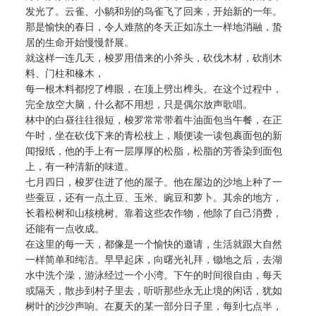
发光了。云雀、小鹟和别的鸟雀飞了回来，开始新的一年。
那是愉快的春日，令人难熬的冬天正如冻土一样地消融，蛰
居的生命开始慢慢舒展。
就这样一连几天，梭罗用借来的小斧头，砍伐木材，砍削木
料、门柱和椽木，
每一根木料都挖了榫眼，在顶上劈出榫头。在这个过程中，
完全放空大脑，什么都不用想，只是偶尔放声歌唱。
林中的白昼往往很短，梭罗常常带着牛油面包当午餐，在正
午时，坐在砍伐下来的青松枝上，顺便读一读包裹面包的新
闻报纸，他的手上有一层厚厚的松脂，松脂的芳香染到面包
上，有一种清新的味道。
七月四日，梭罗住进了他的屋子。他在屋边的沙地上种了一
些蚕豆，还有一点土豆、玉米、豌豆和萝卜。其余的地方，
长着松树和山核桃树。靠着这些农作物，他除了自己消费，
还能有一点收成。
在这里的每一天，都像是一个愉快的邀请，生活就跟大自然
一样简单和纯洁。早早起床，向曙光礼拜，锄地之后，去湖
水中洗个澡，游泳经过一个小湾。下午的时间很自由，每天
或隔天，散步到村子里去，听听那些永无止境的闲话，犹如
树叶的沙沙声响。在夏天的某一部分日子里，每到七点半，