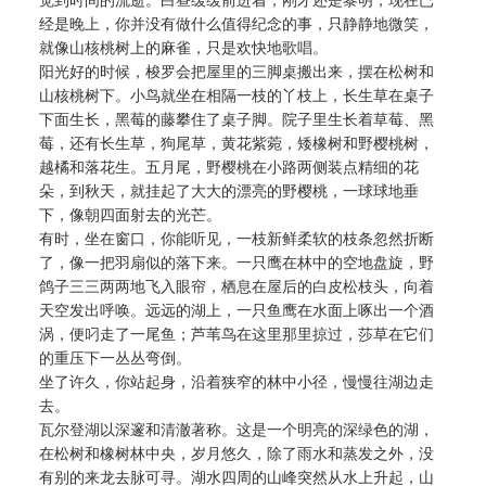
觉到时间的流逝。白昼缓缓前进着，刚才还是黎明，现在已
经是晚上，你并没有做什么值得纪念的事，只静静地微笑，
就像山核桃树上的麻雀，只是欢快地歌唱。
阳光好的时候，梭罗会把屋里的三脚桌搬出来，摆在松树和
山核桃树下。小鸟就坐在相隔一枝的丫枝上，长生草在桌子
下面生长，黑莓的藤攀住了桌子脚。院子里生长着草莓、黑
莓，还有长生草，狗尾草，黄花紫菀，矮橡树和野樱桃树，
越橘和落花生。五月尾，野樱桃在小路两侧装点精细的花
朵，到秋天，就挂起了大大的漂亮的野樱桃，一球球地垂
下，像朝四面射去的光芒。
有时，坐在窗口，你能听见，一枝新鲜柔软的枝条忽然折断
了，像一把羽扇似的落下来。一只鹰在林中的空地盘旋，野
鸽子三三两两地飞入眼帘，栖息在屋后的白皮松枝头，向着
天空发出呼唤。远远的湖上，一只鱼鹰在水面上啄出一个酒
涡，便叼走了一尾鱼；芦苇鸟在这里那里掠过，莎草在它们
的重压下一丛丛弯倒。
坐了许久，你站起身，沿着狭窄的林中小径，慢慢往湖边走
去。
瓦尔登湖以深邃和清澈著称。这是一个明亮的深绿色的湖，
在松树和橡树林中央，岁月悠久，除了雨水和蒸发之外，没
有别的来龙去脉可寻。湖水四周的山峰突然从水上升起，山