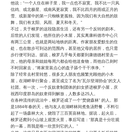
他说：“一个人住在林子里，我一点也不寂寞。我不比一只风
信鸡、或北极星、或南风更寂寞，我不比四月的雨或正月的
雪、或新屋中的第一只蜘蛛更孤独。因为我们有大自然的鼓
舞，我们有太阳、风雨、夏天和冬天。”
不过，关于梭罗的这段隐居生活，还有另一个反转的剧本。
后世的人们发现，他所住的小木屋，其实离康科德市中心只
有两三公里，也就是两站地铁的距离。作家朋友爱默生的住
处，也在散步可到达的范围内，甚至他父母的居所，也只需
步行便可到达。据说，梭罗几乎每天都要到康德德村里去一
次，他的母亲和姐姐每周六都会给他送食物，而他自己则时
不时回家去，“将家里装点心的盘子舔个干干净净。”
除了经常去村里转悠，很多文人朋友也频繁光顾他的小木
屋，在湖畔举行聚会，甚至成立了名为“瓦尔登湖协会”的文人
社团。有一次，一个反奴隶制团体的妇女挤进梭罗小屋，庆
祝西印度群岛的奴隶得到解放，人数多达25人。
在各种流传的说法中，梭罗还成了一个“焚烧森林” 的人。那
是1884年春的天，他与友人在湖畔林间煮鱼汤野餐，不料引
起了一场森林大火，烧毁了三百英亩林地。据说，起火后，
梭罗还爬到小山坡上观赏火景，事后写道：“那真是十分壮观
的一幕，而我是唯一欣赏到它的人。”