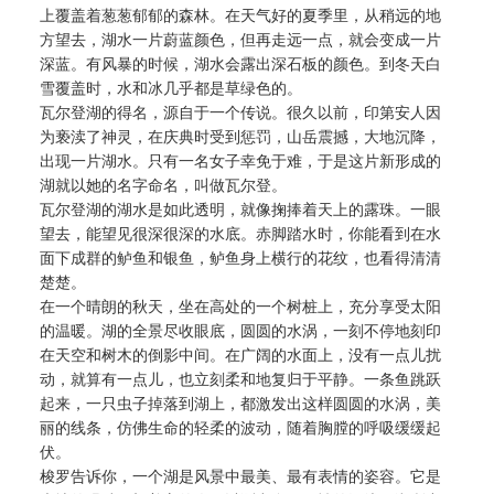
上覆盖着葱葱郁郁的森林。在天气好的夏季里，从稍远的地
方望去，湖水一片蔚蓝颜色，但再走远一点，就会变成一片
深蓝。有风暴的时候，湖水会露出深石板的颜色。到冬天白
雪覆盖时，水和冰几乎都是草绿色的。
瓦尔登湖的得名，源自于一个传说。很久以前，印第安人因
为亵渎了神灵，在庆典时受到惩罚，山岳震撼，大地沉降，
出现一片湖水。只有一名女子幸免于难，于是这片新形成的
湖就以她的名字命名，叫做瓦尔登。
瓦尔登湖的湖水是如此透明，就像掬捧着天上的露珠。一眼
望去，能望见很深很深的水底。赤脚踏水时，你能看到在水
面下成群的鲈鱼和银鱼，鲈鱼身上横行的花纹，也看得清清
楚楚。
在一个晴朗的秋天，坐在高处的一个树桩上，充分享受太阳
的温暖。湖的全景尽收眼底，圆圆的水涡，一刻不停地刻印
在天空和树木的倒影中间。在广阔的水面上，没有一点儿扰
动，就算有一点儿，也立刻柔和地复归于平静。一条鱼跳跃
起来，一只虫子掉落到湖上，都激发出这样圆圆的水涡，美
丽的线条，仿佛生命的轻柔的波动，随着胸膛的呼吸缓缓起
伏。
梭罗告诉你，一个湖是风景中最美、最有表情的姿容。它是