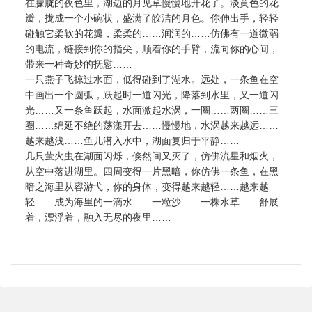
在朦胧的夜色里，湖边的月见草慢慢地开花了。淡黄色的花
瓣，拢成一个小碗状，盛满了皎洁的月色。你伸出手，轻轻
碰触它柔软的花瓣，柔柔的……润润的……仿佛有一道微弱
的电流，链接到你的指尖，顺着你的手臂，流向你的心间，
带来一种奇妙的抚慰……
一只燕子飞掠过水面，低得碰到了湖水。远处，一条鱼在空
中画出一个圆弧，跃起时一道闪光，降落到水里，又一道闪
光……又一条鱼跃起，水面激起水涡，一圈……两圈……三
圈……绵延不绝的荡漾开去……慢慢地，水涡越来越远……
越来越浅……鱼儿潜入水中，湖面复归于平静……
几只萤火虫在湖面闪烁，倏然间又灭了，仿佛流星和烟火，
从空中落进湖里。四周变得一片黑暗，你仿佛一条鱼，在黑
暗之海里从容游弋，你的身体，变得越来越轻……越来越
轻……成为海里的一滴水……一粒沙……一株水草……舒展
着，漂浮着，融入无尽的夜里……