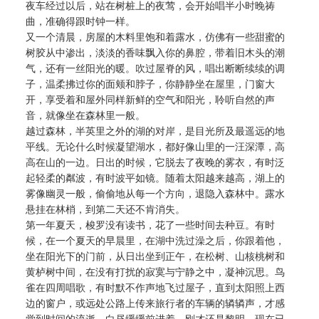
夜车经过以后，站在树桩上的夜莺，会开始唱半小时晚祷
曲，准确得跟时钟一样。
又一个清晨，房屋的木料里饱和着露水，仿佛有一些甜蜜的
树胶从中渗出，淡淡的香味飘入你的鼻腔，带着旧木头的潮
气，还有一丝阳光的暖。吹过屋脊的风，唱出断断续续的调
子，温柔拂过你的面颊和脖子，你静静坐在屋里，门窗大
开，享受着和屋外同样新鲜的空气和阳光，聆听自然的声
音，就像坐在森林里一般。
越过森林，半英里之外的湖的对岸，是目光所及最遥远的地
平线。无论什么时候凝望湖水，都好像山里的一汪深潭，高
高在山的一边。日出的时候，它脱去了夜晚的雾衣，有时泛
起轻柔的粼波，有时波平如镜。随着太阳越来越高，湖上的
雾像幽灵一般，偷偷地从每一个方向，退隐入森林中。露水
悬挂在林梢，到第二天还不肯消失。
第一年夏天，梭罗没有读书，花了一些时间去种豆。有时
候，在一个夏天的早晨里，在湖中洗过澡之后，你跟着他，
坐在阳光下的门前，从日出坐到正午，在松树、山核桃树和
黄栌树中间，在没有打扰的寂寞与宁静之中，凝神沉思。鸟
雀在四周唱歌，有时默不作声地飞过屋子，直到太阳照上西
边的窗户，或远处公路上传来旅行者的车辆的辚辚声，才感