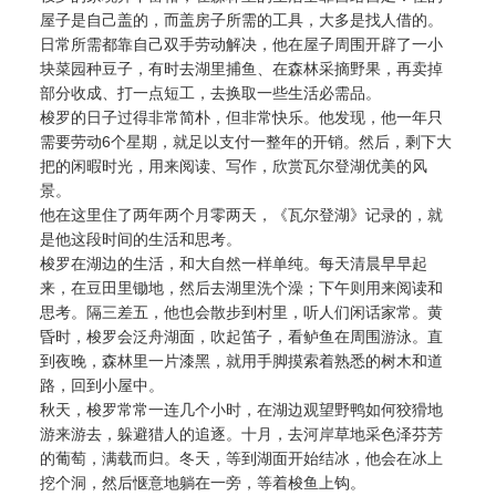
屋子是自己盖的，而盖房子所需的工具，大多是找人借的。
日常所需都靠自己双手劳动解决，他在屋子周围开辟了一小
块菜园种豆子，有时去湖里捕鱼、在森林采摘野果，再卖掉
部分收成、打一点短工，去换取一些生活必需品。
梭罗的日子过得非常简朴，但非常快乐。他发现，他一年只
需要劳动6个星期，就足以支付一整年的开销。然后，剩下大
把的闲暇时光，用来阅读、写作，欣赏瓦尔登湖优美的风
景。
他在这里住了两年两个月零两天，《瓦尔登湖》记录的，就
是他这段时间的生活和思考。
梭罗在湖边的生活，和大自然一样单纯。每天清晨早早起
来，在豆田里锄地，然后去湖里洗个澡；下午则用来阅读和
思考。隔三差五，他也会散步到村里，听人们闲话家常。黄
昏时，梭罗会泛舟湖面，吹起笛子，看鲈鱼在周围游泳。直
到夜晚，森林里一片漆黑，就用手脚摸索着熟悉的树木和道
路，回到小屋中。
秋天，梭罗常常一连几个小时，在湖边观望野鸭如何狡猾地
游来游去，躲避猎人的追逐。十月，去河岸草地采色泽芬芳
的葡萄，满载而归。冬天，等到湖面开始结冰，他会在冰上
挖个洞，然后惬意地躺在一旁，等着梭鱼上钩。